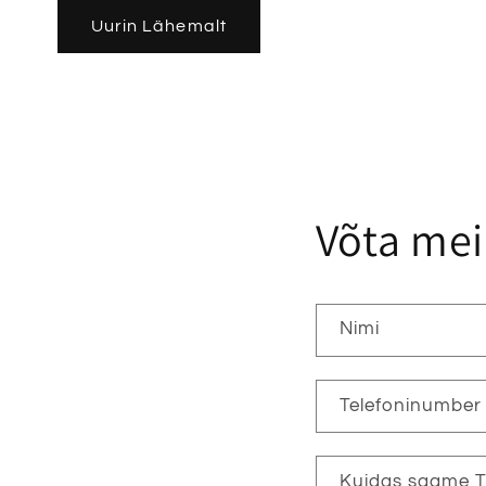
Uurin Lähemalt
Võta me
Nimi
Telefoninumber
Kuidas saame Te