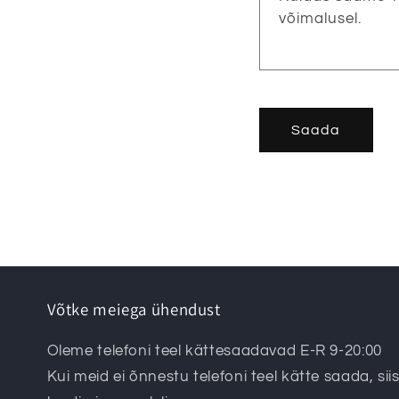
võimalusel.
Saada
Võtke meiega ühendust
Oleme telefoni teel kättesaadavad E-R 9-20:00
Kui meid ei õnnestu telefoni teel kätte saada, siis