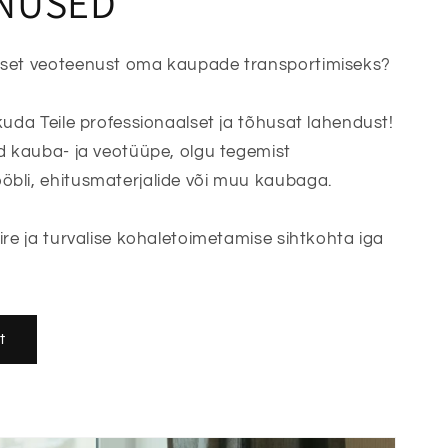
NUSED
rset veoteenust oma kaupade transportimiseks?
kuda Teile professionaalset ja tõhusat lahendust!
d kauba- ja veotüüpe, olgu tegemist
bli, ehitusmaterjalide või muu kaubaga.
ire ja turvalise kohaletoimetamise sihtkohta iga
t