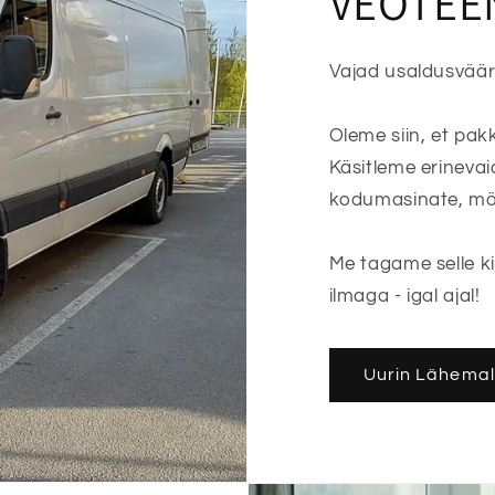
VEOTEE
Vajad usaldusvää
Oleme siin, et pak
Käsitleme erinevai
kodumasinate, möö
Me tagame selle ki
ilmaga - igal ajal!
Uurin Lähemal