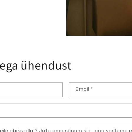
iega ühendust
Email
*
ile abiks olla ? Jäta oma sõnum siia ning vastame 