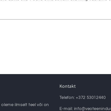
Kontakt
Telefon: +372 53012440
 oleme ilmselt teel või on
E-mail: info@veoteenindu