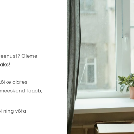
steenust? Oleme
baks!
õike alates
d meeskond tagab,
l ning võta