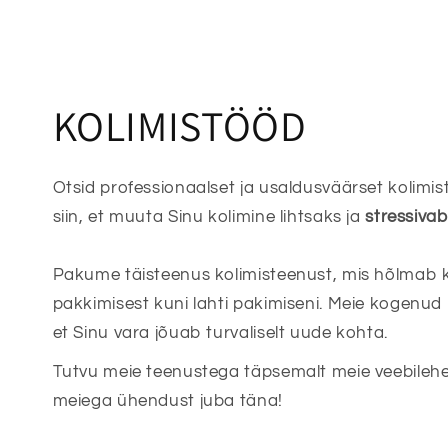
KOLIMISTÖÖD
Otsid professionaalset ja usaldusväärset kolimi
siin, et muuta Sinu kolimine lihtsaks ja
stressiva
Pakume täisteenus kolimisteenust, mis hõlmab k
pakkimisest kuni lahti pakimiseni. Meie kogenu
et Sinu vara jõuab turvaliselt uude kohta.
Tutvu meie teenustega täpsemalt meie veebilehe
meiega ühendust juba täna!