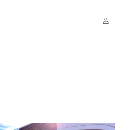
Log
in